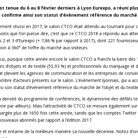
st tenue du 6 au 8 février derniers à Lyon Eurexpo, a réuni plu
is confirme ainsi son statut d’évènement référence du marché de
rement réussi en 2017, le salon CTCO était attendu au tournant pour 
 moins que l’on puisse dire, c’est que ce CTCO 2018 a répondu aux att
s 2 et 3 d’Eurexpo (+ 7,86 % par rapport à 2017), dont 221 fournisseur
sion à 360° de l’offre du marché aux visiteurs.
us, puisque cette année encore le salon CTCO a franchi la barre des 10
rs d’objets et de textile (55,93 %) et professionnels du marquage et d
t (devant les agences de communication et les entreprises de conseil
ombre d’acteurs présents sur le salon. L’événement lyonnais, qui a accu
si son statut d’événement référence du marché de l’objet et du textile 
a densité du programme de conférences, le dynamisme des défilés textil
oir par ailleurs). Mais l’attractivité de CTCO se mesure également sur
échargée plus de 1650 fois cette année, tandis que les comptes Twitt
ouveaux abonnés par rapport à l’édition 2017.
 et entame de la meilleure manière sa nouvelle décennie. Notez d’ore