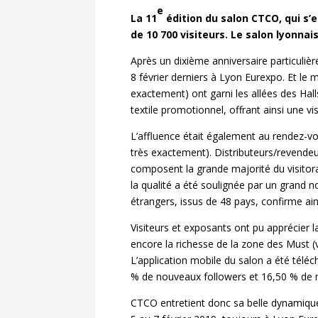
e
La 11
édition du salon CTCO, qui s’e
de 10 700 visiteurs. Le salon lyonna
Après un dixième anniversaire particuliè
8 février derniers à Lyon Eurexpo. Et le
exactement) ont garni les allées des Hall
textile promotionnel, offrant ainsi une vi
L’affluence était également au rendez-vo
très exactement). Distributeurs/revendeu
composent la grande majorité du visitora
la qualité a été soulignée par un grand n
étrangers, issus de 48 pays, confirme ain
Visiteurs et exposants ont pu apprécier l
encore la richesse de la zone des Must (v
L’application mobile du salon a été tél
% de nouveaux followers et 16,50 % de n
CTCO entretient donc sa belle dynamique