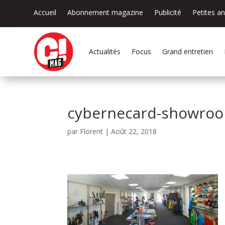
Accueil
Abonnement magazine
Publicité
Petites a
Actualités
Focus
Grand entretien
cybernecard-showro
par
Florent
|
Août 22, 2018