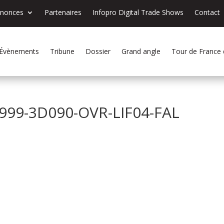
nnonces
Partenaires
Infopro Digital Trade Shows
Contact
Évènements
Tribune
Dossier
Grand angle
Tour de France
999-3D090-OVR-LIF04-FAL